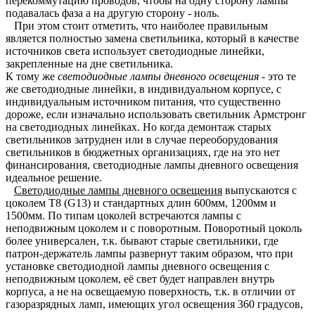
перекоммутацию проводов, чтобы на одну сторону лампы
подавалась фаза а на другую сторону - ноль.
При этом стоит отметить, что наиболее правильным
является полностью замена светильника, который в качестве
источников света использует светодиодные линейки,
закрепленные на дне светильника.
К тому же
светодиодные лампы дневного освещения
- это те
же светодиодные линейки, в индивидуальном корпусе, с
индивидуальным источником питания, что существенно
дороже, если изначально использовать светильник Армстронг
на светодиодных линейках. Но когда демонтаж старых
светильников затруднен или в случае переоборудования
светильников в бюджетных организациях, где на это нет
финансирования, светодиодные лампы дневного освещения
идеальное решение.
Светодиодные лампы дневного освещения
выпускаются с
цоколем T8 (G13) и стандартных длин 600мм, 1200мм и
1500мм. По типам цоколей встречаются лампы с
неподвижным цоколем и с поворотным. Поворотный цоколь
более универсален, т.к. бывают старые светильники, где
патрон-держатель лампы развернут таким образом, что при
установке светодиодной лампы дневного освещения с
неподвижным цоколем, её свет будет направлен внутрь
корпуса, а не на освещаемую поверхность, т.к. в отличии от
газоразрядных ламп, имеющих угол освещения 360 градусов,